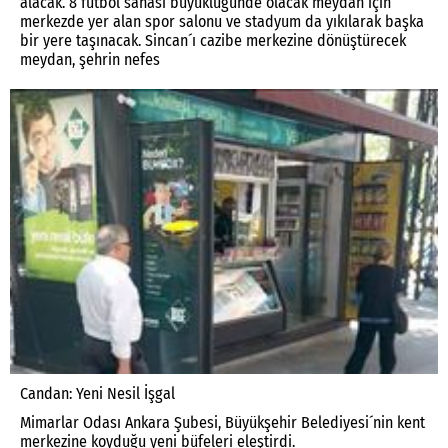
alacak. 8 futbol sahası büyüklüğünde olacak meydan için
merkezde yer alan spor salonu ve stadyum da yıkılarak başka
bir yere taşınacak. Sincan´ı cazibe merkezine dönüştürecek
meydan, şehrin nefes
Candan: Yeni Nesil İşgal
Mimarlar Odası Ankara Şubesi, Büyükşehir Belediyesi´nin kent
merkezine koyduğu yeni büfeleri eleştirdi.