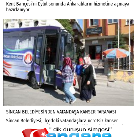
Kent Bahçesi`ni Eylül sonunda Ankaralıların hizmetine açmaya
hazırlanıyor.
SİNCAN BELEDİYESİNDEN VATANDAŞA KANSER TARAMASI
Sincan Belediyesi, ilçedeki vatandaşlara ücretsiz kanser
taraması yaptırıyor. Sincan Toplum Sağlığı Merkezine kayıtlı
olan hastaları alıp Andiçen Ketem Polikliniğe götüren Sincan