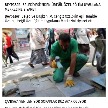
BEYPAZARI BELEDİYESİ?NDEN ÜREĞİL ÖZEL EĞİTİM UYGULAMA
MERKEZİNE ZİYARET
Beypazarı Belediye Başkanı M. Cengiz Özalp?in eşi Hamide
Özalp, Üreğil Özel Eğitim Uygulama Merkezini ziyaret etti
ÇANKAYA YENİLENİYOR SOKAKLAR DÜZ AYAK OLUYOR