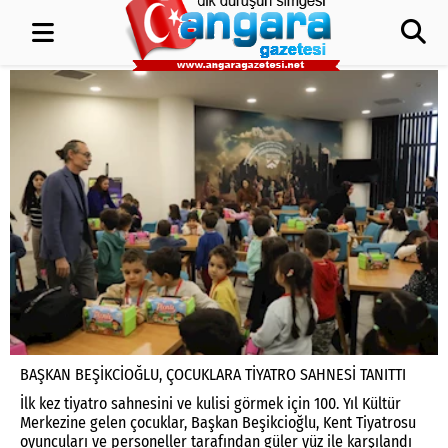
BAŞKAN BEŞİKCİOĞLU, ÇOCUKLARA TİYATRO SAHNESİ TANITTI
İlk kez tiyatro sahnesini ve kulisi görmek için 100. Yıl Kültür
Merkezine gelen çocuklar, Başkan Beşikcioğlu, Kent Tiyatrosu
oyuncuları ve personeller tarafından güler yüz ile karşılandı