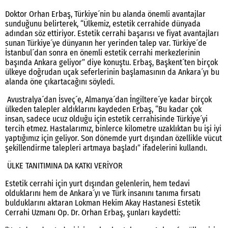
Doktor Orhan Erbaş, Türkiye´nin bu alanda önemli avantajlar
sunduğunu belirterek, “Ülkemiz, estetik cerrahide dünyada
adından söz ettiriyor. Estetik cerrahi başarısı ve fiyat avantajları
sunan Türkiye´ye dünyanın her yerinden talep var. Türkiye´de
İstanbul´dan sonra en önemli estetik cerrahi merkezlerinin
başında Ankara geliyor” diye konuştu. Erbaş, Başkent´ten birçok
ülkeye doğrudan uçak seferlerinin başlamasının da Ankara´yı bu
alanda öne çıkartacağını söyledi.
Avustralya´dan İsveç´e, Almanya´dan İngiltere´ye kadar birçok
ülkeden talepler aldıklarını kaydeden Erbaş, “Bu kadar çok
insan, sadece ucuz olduğu için estetik cerrahisinde Türkiye´yi
tercih etmez. Hastalarımız, binlerce kilometre uzaklıktan bu işi iyi
yaptığımız için geliyor. Son dönemde yurt dışından özellikle vücut
şekillendirme talepleri artmaya başladı” ifadelerini kullandı.
ÜLKE TANITIMINA DA KATKI VERİYOR
Estetik cerrahi için yurt dışından gelenlerin, hem tedavi
olduklarını hem de Ankara´yı ve Türk insanını tanıma fırsatı
bulduklarını aktaran Lokman Hekim Akay Hastanesi Estetik
Cerrahi Uzmanı Op. Dr. Orhan Erbaş, şunları kaydetti: