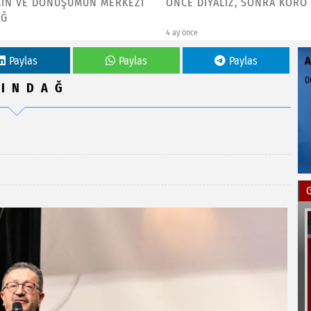
İYALİZ, SONRA KORO
ALTINDAĞLI GENÇLER MEHM
AKİF’İN İZİNDE
4 ay önce
Paylas
Paylas
Paylas
0
TINDAĞ