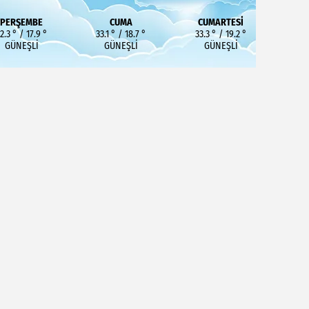
PERŞEMBE
CUMA
CUMARTESI
2.3 ° / 17.9 °
33.1 ° / 18.7 °
33.3 ° / 19.2 °
GÜNEŞLI
GÜNEŞLI
GÜNEŞLI