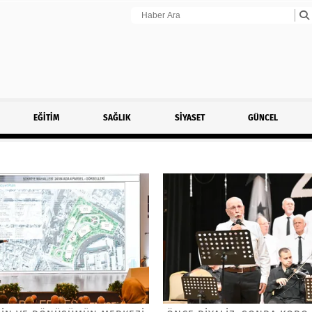
EĞİTİM
SAĞLIK
SİYASET
GÜNCEL