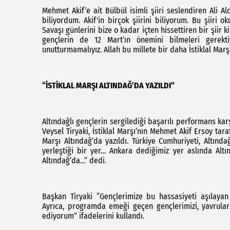
Mehmet Akif’e ait Bülbül isimli şiiri seslendiren Ali A
biliyordum. Akif'in birçok şiirini biliyorum. Bu şiir
Savaşı günlerini bize o kadar içten hissettiren bir şiir k
gençlerin de 12 Mart’ın önemini bilmeleri gerekt
unutturmamalıyız. Allah bu millete bir daha İstiklal Marş
“İSTİKLAL MARŞI ALTINDAĞ’DA YAZILDI”
Altındağlı gençlerin sergilediği başarılı performans ka
Veysel Tiryaki, İstiklal Marşı’nın Mehmet Akif Ersoy tara
Marşı Altındağ’da yazıldı. Türkiye Cumhuriyeti, Altın
yerleştiği bir yer… Ankara dediğimiz yer aslında Al
Altındağ’da…” dedi.
Başkan Tiryaki “Gençlerimize bu hassasiyeti aşılayan
Ayrıca, programda emeği geçen gençlerimizi, yavrular
ediyorum” ifadelerini kullandı.