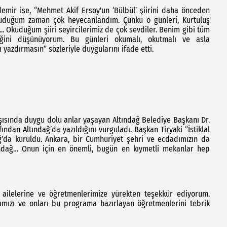
ldemir ise, “Mehmet Akif Ersoy'un ‘Bülbül’ şiirini daha önceden
i okuduğum zaman çok heyecanlandım. Çünkü o günleri, Kurtuluş
i... Okuduğum şiiri seyircilerimiz de çok sevdiler. Benim gibi tüm
iğini düşünüyorum. Bu günleri okumalı, okutmalı ve asla
ı yazdırmasın” sözleriyle duygularını ifade etti.
rşısında duygu dolu anlar yaşayan Altındağ Belediye Başkanı Dr.
fından Altındağ’da yazıldığını vurguladı. Başkan Tiryaki “İstiklal
dağ’da kuruldu. Ankara, bir Cumhuriyet şehri ve ecdadımızın da
tındağ… Onun için en önemli, bugün en kıymetli mekanlar hep
 ailelerine ve öğretmenlerimize yürekten teşekkür ediyorum.
ımızı ve onları bu programa hazırlayan öğretmenlerini tebrik