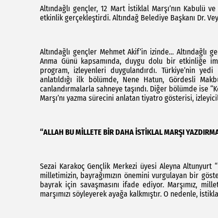
Altındağlı gençler, 12 Mart İstiklal Marşı’nın Kabulü
etkinlik gerçekleştirdi. Altındağ Belediye Başkanı Dr. Ve
Altındağlı gençler Mehmet Akif’in izinde… Altındağlı ge
Anma Günü kapsamında, duygu dolu bir etkinliğe imza
program, izleyenleri duygulandırdı. Türkiye’nin yedi
anlatıldığı ilk bölümde, Nene Hatun, Gördesli Makb
canlandırmalarla sahneye taşındı. Diğer bölümde ise “Ko
Marşı’nı yazma sürecini anlatan tiyatro gösterisi, izleyic
“ALLAH BU MİLLETE BİR DAHA İSTİKLAL MARŞI YAZDIRM
Sezai Karakoç Gençlik Merkezi üyesi Aleyna Altunyurt 
milletimizin, bayrağımızın önemini vurgulayan bir göste
bayrak için savaşmasını ifade ediyor. Marşımız, mille
marşımızı söyleyerek ayağa kalkmıştır. O nedenle, İstikl