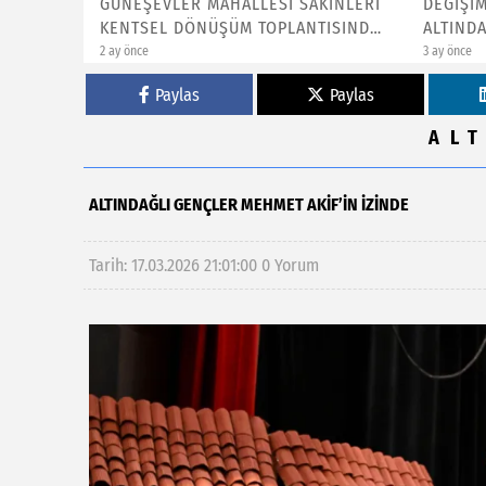
KİNLERİ
DEĞİŞİMİN VE DÖNÜŞÜMÜN MERKEZİ
ÖNCE D
ISINDA
ALTINDAĞ
3 ay önce
4 ay önce
Paylas
Paylas
AL
ALTINDAĞLI GENÇLER MEHMET AKİF’İN İZİNDE
Tarih: 17.03.2026 21:01:00
0 Yorum