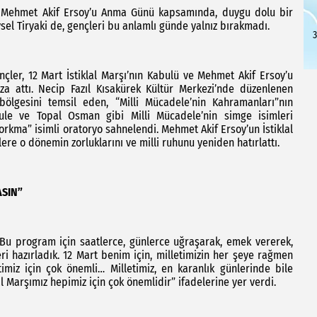
 ve Mehmet Akif Ersoy’u Anma Günü kapsamında, duygu dolu bir
ysel Tiryaki de, gençleri bu anlamlı günde yalnız bırakmadı.
3
nçler, 12 Mart İstiklal Marşı’nın Kabulü ve Mehmet Akif Ersoy’u
 attı. Necip Fazıl Kısakürek Kültür Merkezi’nde düzenlenen
 bölgesini temsil eden, “Milli Mücadele’nin Kahramanları”nın
ule ve Topal Osman gibi Milli Mücadele’nin simge isimleri
rkma” isimli oratoryo sahnelendi. Mehmet Akif Ersoy’un İstiklal
ilere o dönemin zorluklarını ve milli ruhunu yeniden hatırlattı.
ASIN”
“Bu program için saatlerce, günlerce uğraşarak, emek vererek,
ri hazırladık. 12 Mart benim için, milletimizin her şeye rağmen
timiz için çok önemli… Milletimiz, en karanlık günlerinde bile
al Marşımız hepimiz için çok önemlidir” ifadelerine yer verdi.