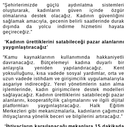
“Şehirlerimizde güçlü aydınlatma sistemleri
oluşturarak, kadınların güven içinde özgür
olmalarına destek olacağız. Kadının güvenliğini
sağlamak amacıyla, gecenin belirli saatlerinde durak
dışında da yolcu indirme hizmetini hayata
geçireceğiz.”
‘Kadının ürettiklerini satabileceği pazar alanlarını
yaygınlaştıracağız’
“Kamu kaynaklarının kullanımında hakkaniyetli
davranacağız. Bütçelemeyi kadına duyarlı bir
anlayışla yeniden yapılandıracağız. Kent
yoksulluğunu, kısa vadede sosyal yardımlar, orta ve
uzun vadede istihdam ve girişimcilik uygulamalarıyla
asgariye indireceğiz. Yerel yönetimlerin satın alma
işlemlerinde, kadın girişimcilere destek modelleri
sağlayacağız. Kadının ürettiklerini satabileceği pazar
alanlarını, kooperatifçilik çalışmalarını ve ilgili dijital
platformları yaygınlaştıracağız. Halk Eğitim
Merkezleri gibi mekanizmalarla, kadınların çağımızın
ihtiyaçlarına yönelik beceri ve bilgilerini artıracağız.”
‘İhtiyaçların karşılanacağı mekanlara 15 dakikada