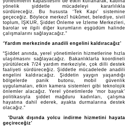
yönetimlerin kapasitesini de etkin kullanarak, kadına
yönelik şiddetle mücadeleyi kararlılıkla
sürdüreceğiz. Bu hususta ‘Tek Kapı’ sistemine
geçeceğiz. Böylece merkezî hükûmet, belediye, sivil
toplum, İŞKUR, Şiddet Önleme ve İzleme Merkezleri,
barolar ve ilgili diğer kurumların eşgüdüm halinde
çalışmalarını sağlayacağız.”
‘Yardım merkezinde anadili engelini kaldıracağız’
“Şiddet anında, yerel yönetimlerin hizmetlerine hızla
ulaşılmasını sağlayacağız. Bakanlıklarla koordineli
yürütülecek 7/24 yardım merkeziyle, çok dilli destek
faaliyeti sürdüreceğiz. Şiddetle mücadelede anadili
engelini kaldıracağız. Şiddetin yaygın yaşandığı
bölgelerde panik butonu, mobil güvenlik
uygulamaları, etkin kamera sistemleri gibi teknolojik
önlemler alacağız. Yerel yönetimlerde ‘mor bayrak’
politikasıyla şiddet mağduru kadınları, çalışma
hayatına dahil ederek, ayakta durmalarına destek
olacağız.”
‘Durak dışında yolcu indirme hizmetini hayata
geçireceğiz’