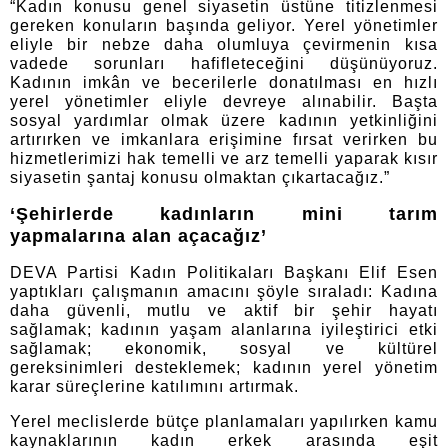
“Kadın konusu genel siyasetin üstüne titizlenmesi
gereken konuların başında geliyor. Yerel yönetimler
eliyle bir nebze daha olumluya çevirmenin kısa
vadede sorunları hafifleteceğini düşünüyoruz.
Kadının imkân ve becerilerle donatılması en hızlı
yerel yönetimler eliyle devreye alınabilir. Başta
sosyal yardımlar olmak üzere kadının yetkinliğini
artırırken ve imkanlara erişimine fırsat verirken bu
hizmetlerimizi hak temelli ve arz temelli yaparak kısır
siyasetin şantaj konusu olmaktan çıkartacağız.”
‘Şehirlerde kadınların mini tarım
yapmalarına alan açacağız’
DEVA Partisi Kadın Politikaları Başkanı Elif Esen
yaptıkları çalışmanın amacını şöyle sıraladı: Kadına
daha güvenli, mutlu ve aktif bir şehir hayatı
sağlamak; kadının yaşam alanlarına iyileştirici etki
sağlamak; ekonomik, sosyal ve kültürel
gereksinimleri desteklemek; kadının yerel yönetim
karar süreçlerine katılımını artırmak.
Yerel meclislerde bütçe planlamaları yapılırken kamu
kaynaklarının kadın erkek arasında eşit