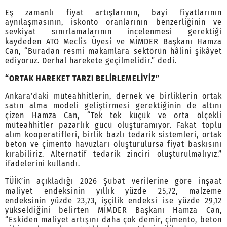
Eş zamanlı fiyat artışlarının, bayi fiyatlarının
aynılaşmasının, iskonto oranlarının benzerliğinin ve
sevkiyat sınırlamalarının incelenmesi gerektiği
kaydeden ATO Meclis Üyesi ve MİMDER Başkanı Hamza
Can, “Buradan resmi makamlara sektörün hâlini şikâyet
ediyoruz. Derhal harekete geçilmelidir.” dedi.
“ORTAK HAREKET TARZI BELİRLEMELİYİZ”
Ankara’daki müteahhitlerin, dernek ve birliklerin ortak
satın alma modeli geliştirmesi gerektiğinin de altını
çizen Hamza Can, “Tek tek küçük ve orta ölçekli
müteahhitler pazarlık gücü oluşturamıyor. Fakat toplu
alım kooperatifleri, birlik bazlı tedarik sistemleri, ortak
beton ve çimento havuzları oluşturulursa fiyat baskısını
kırabiliriz. Alternatif tedarik zinciri oluşturulmalıyız.”
ifadelerini kullandı.
TÜİK’in açıkladığı 2026 Şubat verilerine göre inşaat
maliyet endeksinin yıllık yüzde 25,72, malzeme
endeksinin yüzde 23,73, işçilik endeksi ise yüzde 29,12
yükseldiğini belirten MİMDER Başkanı Hamza Can,
“Eskiden maliyet artışını daha çok demir, çimento, beton