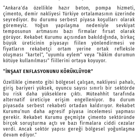
“Ankara’da özellikle hazır beton, pompa hizmeti,
çimento, demir nakliyesi Türkiye ortalamasının üzerinde
seyrediyor. Bu durumu serbest piyasa koşulları olarak
göremeyiz. Yoğun yapılaşma nedeniyle sevkiyat
temposunun artmasını bazı firmalar fırsat olarak
görüyor. Rekabet Kurumu açısından bakıldığında, birkaç
büyük üreticinin piyasayı fiilen yönlendirmesi ve
fiyatların rekabetçi ortam yerine ortak refleksle
oluşması “kartel”, “uyumlu eylem” veya “hâkim durumun
kötüye kullanılması” fiillerini ortaya koyuyor.
“İNŞAAT ENFLASYONUNU KÖRÜKLÜYOR”
Özellikle çimento gibi bölgesel çalışan, nakliyesi pahalı,
giriş bariyeri yüksek, oyuncu sayısı sınırlı bir sektörde
bu risk daha yükseklere çıktı. Müteahhit tarafında
alternatif üreticiye erişim engelleniyor. Bu durum
piyasada serbest rekabeti ortadan kaldırıyor. Rekabet
Kurumu’nun daha agresif piyasa incelemesi yapması
gerekir. Rekabet Kurumu geçmişte çimento sektöründe
birçok soruşturma açtı ve bazı firmalara ciddi cezalar
verdi. Ancak sektör yapısı gereği bölgesel yoğunlaşma
devam ediyor.”