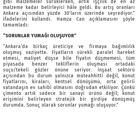
gibi malzemeler sürüklerken, artık işçilik de en az
malzeme kadar belirleyici hâle geldi. Bu artış oranları
Ankara açısından yüzde 30’ların üzerinde seyrediyor.”
ifadelerini kullandı. Hamza Can açıklamasını şöyle
tamamladı:
“SORUNLAR YUMAĞI OLUŞUYOR”
“Ankara’da birkaç üreticiye ve firmaya bağımlılık
oluşmuş vaziyette. Fiyatların sürekli paralel hareket
etmesi, maliyet düşse bile fiyatın düşmemesi, tüm
piyasada benzer tekliflerin oluşması ortadaki
suçu/tekeli gözler önüne seriyor. İnşaat sektörü
açısından bu durum yalnızca müteahhitti değil, konut
fiyatlarını, kiraları, kentsel dönüşümü, orta gelirli
vatandaşın ev sahibi olmasını doğrudan etkiliyor. Çünkü
çimento artık sadece bir sanayi ürünü değil; konut
erişimini belirleyen stratejik bir girdiye dönüşmüş
durumda. Sonuç olarak sorunlar yumağı oluşuyor.”