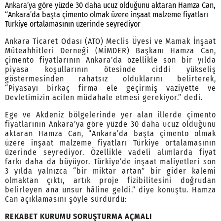
Ankara’ya göre yüzde 30 daha ucuz olduğunu aktaran Hamza Can,
“Ankara’da başta çimento olmak üzere inşaat malzeme fiyatları
Türkiye ortalamasının üzerinde seyrediyor
Ankara Ticaret Odası (ATO) Meclis Üyesi ve Mamak İnşaat
Müteahhitleri Derneği (MİMDER) Başkanı Hamza Can,
çimento fiyatlarının Ankara’da özellikle son bir yılda
piyasa koşullarının ötesinde ciddi yükseliş
göstermesinden rahatsız olduklarını belirterek,
“Piyasayı birkaç firma ele geçirmiş vaziyette ve
Devletimizin acilen müdahale etmesi gerekiyor.” dedi.
Ege ve Akdeniz bölgelerinde yer alan illerde çimento
fiyatlarının Ankara’ya göre yüzde 30 daha ucuz olduğunu
aktaran Hamza Can, “Ankara’da başta çimento olmak
üzere inşaat malzeme fiyatları Türkiye ortalamasının
üzerinde seyrediyor. Özellikle vadeli alımlarda fiyat
farkı daha da büyüyor. Türkiye’de inşaat maliyetleri son
3 yılda yalnızca “bir miktar artan” bir gider kalemi
olmaktan çıktı, artık proje fizibilitesini doğrudan
belirleyen ana unsur hâline geldi.” diye konuştu. Hamza
Can açıklamasını şöyle sürdürdü:
REKABET KURUMU SORUŞTURMA AÇMALI