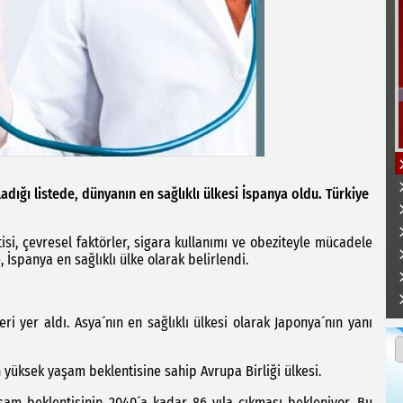
dığı listede, dünyanın en sağlıklı ülkesi İspanya oldu. Türkiye
si, çevresel faktörler, sigara kullanımı ve obeziteyle mücadele
e, İspanya en sağlıklı ülke olarak belirlendi.
eri yer aldı. Asya´nın en sağlıklı ülkesi olarak Japonya´nın yanı
 yüksek yaşam beklentisine sahip Avrupa Birliği ülkesi.
am beklentisinin 2040´a kadar 86 yıla çıkması bekleniyor. Bu