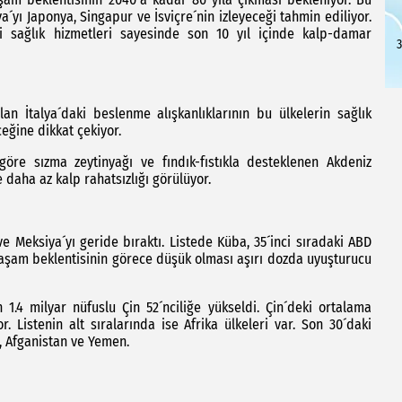
yı Japonya, Singapur ve İsviçre´nin izleyeceği tahmin ediliyor.
ci sağlık hizmetleri sayesinde son 10 yıl içinde kalp-damar
3
lan İtalya´daki beslenme alışkanlıklarının bu ülkelerin sağlık
ceğine dikkat çekiyor.
göre sızma zeytinyağı ve fındık-fıstıkla desteklenen Akdeniz
 daha az kalp rahatsızlığı görülüyor.
e Meksiya´yı geride bıraktı. Listede Küba, 35´inci sıradaki ABD
aşam beklentisinin görece düşük olması aşırı dozda uyuşturucu
.4 milyar nüfuslu Çin 52´nciliğe yükseldi. Çin´deki ortalama
 Listenin alt sıralarında ise Afrika ülkeleri var. Son 30´daki
ti, Afganistan ve Yemen.