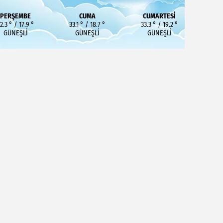
PERŞEMBE
CUMA
CUMARTESI
2.3 ° / 17.9 °
33.1 ° / 18.7 °
33.3 ° / 19.2 °
GÜNEŞLI
GÜNEŞLI
GÜNEŞLI