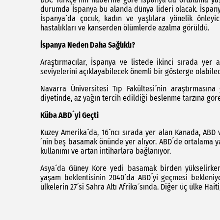
durumda İspanya bu alanda dünya lideri olacak. İspanya´
İspanya´da çocuk, kadın ve yaşlılara yönelik önleyi
hastalıkları ve kanserden ölümlerde azalma görüldü.
İspanya Neden Daha Sağlıklı?
Araştırmacılar, İspanya ve listede ikinci sırada yer a
seviyelerini açıklayabilecek önemli bir gösterge olabile
Navarra Üniversitesi Tıp Fakültesi´nin araştırmasına 
diyetinde, az yağın tercih edildiği beslenme tarzına göre
Küba ABD´yi Geçti
Kuzey Amerika´da, 16´ncı sırada yer alan Kanada, ABD v
´nin beş basamak önünde yer alıyor. ABD´de ortalama y
kullanımı ve artan intiharlara bağlanıyor.
Asya´da Güney Kore yedi basamak birden yükselirken 1
yaşam beklentisinin 2040´da ABD´yi geçmesi bekleniyor.
ülkelerin 27´si Sahra Altı Afrika´sında. Diğer üç ülke Hai