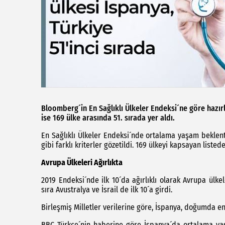
Bloomberg´in En Sağlıklı Ülkeler Endeksi´ne göre hazırla
ise 169 ülke arasında 51. sırada yer aldı.
En Sağlıklı Ülkeler Endeksi´nde ortalama yaşam beklenti
gibi farklı kriterler gözetildi. 169 ülkeyi kapsayan listed
Avrupa Ülkeleri Ağırlıkta
2019 Endeksi´nde ilk 10´da ağırlıklı olarak Avrupa ülkel
sıra Avustralya ve İsrail de ilk 10´a girdi.
Birleşmiş Milletler verilerine göre, İspanya, doğumda en
BBC Türkçe´nin haberine göre İspanya´da ortalama yaş