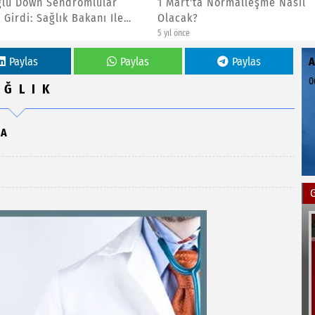
ta Normalleşme Nasıl
Ercüment Ovalı Paylaştı! İşt
Parçalayan Aşının Görüntüs
6 yıl önce
Paylas
Paylas
Paylas
0
AĞLIK
DA