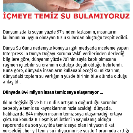
Dünyamızda ki suyun yüzde 97´sinden fazlasının, insanların
kullanımına uygun olmayan tuzlu sulardan oluştuğu tespit edildi.
Dünya Su Günü nedeniyle konuyla ilgili medyada inceleme yapan
Interpress´in Dünya Doğayı Koruma Vakfı verilerinden derlediği
bilgilere göre, dünyanın yüzde 70´inin suyla kaplı olmasına
rağmen içilebilir su oranının oldukça düşük olduğu belirlendi.
Buna göre, dünyada insanların kullanabileceği su miktarının,
dünyadaki toplam su varlığının yüzde birinin bile altında olduğu
anlaşıldı.
Dünyada 844 milyon insan temiz suya ulaşamıyor …
İklim değişikliği ve hızlı nüfus artışının doğurduğu sorunlar
sebebiyle temiz su kaynaklarının hızla azaldığı dünyada,
halihazırda 844 milyon insanın temiz suya ulaşamadığı ortaya
çıktı. Bu konuda Birleşmiş Milletler´in yayınlamış olduğu
raporunda da son yüzyılda temiz suya olan ihtiyacın 6 kat
yükseldiği, her yıl temiz su ihtiyacının ise yüzde 1 oranında arttığı