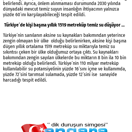
belirlendi. Ayrıca, önlem alınmaması durumunda 2030 yılında
dünyadaki mevcut temiz suyun insanlığın ihtiyacının yalnızca
yüzde 60´ını karşılayabileceği tespit edildi.
Türkiye´de kişi başına yıllık 1519 metreküp temiz su düşüyor …
Türkiye´nin sanılanın aksine su kaynakları bakımından yeterince
zengin olmayan bir ülke olduğu belirlenirken, aksine kişi başına
düşen yıllık ortalama 1519 metreküp su miktarıyla temiz su
sıkıntısı çeken bir ülke olduğumuz ortaya çıktı. Su kaynakları
bakımından zengin sayılan ülkelerde bu miktarın 8 bin ila 10 bin
metreküp olduğu belirlendi. Türkiye´nin 110 milyar metreküp
kullanılabilir su potansiyelinin yüzde 16´sını içme ve kullanımda,
yüzde 72´sini tarımsal sulamada, yüzde 12´sini ise sanayide
harcadığı tespit edildi.