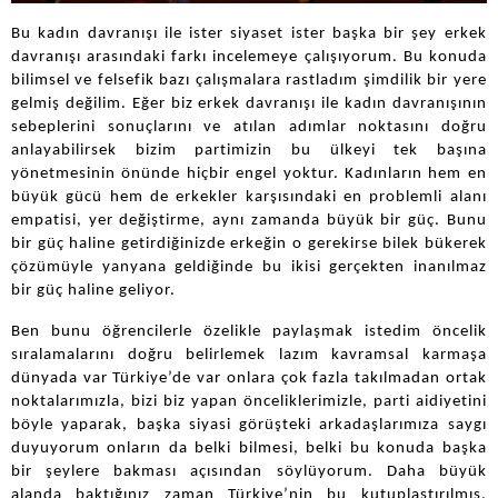
Bu kadın davranışı ile ister siyaset ister başka bir şey erkek
davranışı arasındaki farkı incelemeye çalışıyorum. Bu konuda
bilimsel ve felsefik bazı çalışmalara rastladım şimdilik bir yere
gelmiş değilim. Eğer biz erkek davranışı ile kadın davranışının
sebeplerini sonuçlarını ve atılan adımlar noktasını doğru
anlayabilirsek bizim partimizin bu ülkeyi tek başına
yönetmesinin önünde hiçbir engel yoktur. Kadınların hem en
büyük gücü hem de erkekler karşısındaki en problemli alanı
empatisi, yer değiştirme, aynı zamanda büyük bir güç. Bunu
bir güç haline getirdiğinizde erkeğin o gerekirse bilek bükerek
çözümüyle yanyana geldiğinde bu ikisi gerçekten inanılmaz
bir güç haline geliyor.
Ben bunu öğrencilerle özelikle paylaşmak istedim öncelik
sıralamalarını doğru belirlemek lazım kavramsal karmaşa
dünyada var Türkiye’de var onlara çok fazla takılmadan ortak
noktalarımızla, bizi biz yapan önceliklerimizle, parti aidiyetini
böyle yaparak, başka siyasi görüşteki arkadaşlarımıza saygı
duyuyorum onların da belki bilmesi, belki bu konuda başka
bir şeylere bakması açısından söylüyorum. Daha büyük
alanda baktığınız zaman Türkiye’nin bu kutuplaştırılmış,