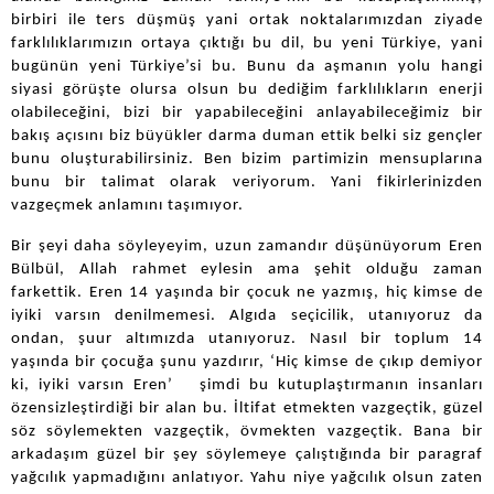
birbiri ile ters düşmüş yani ortak noktalarımızdan ziyade
farklılıklarımızın ortaya çıktığı bu dil, bu yeni Türkiye, yani
bugünün yeni Türkiye’si bu. Bunu da aşmanın yolu hangi
siyasi görüşte olursa olsun bu dediğim farklılıkların enerji
olabileceğini, bizi bir yapabileceğini anlayabileceğimiz bir
bakış açısını biz büyükler darma duman ettik belki siz gençler
bunu oluşturabilirsiniz. Ben bizim partimizin mensuplarına
bunu bir talimat olarak veriyorum. Yani fikirlerinizden
vazgeçmek anlamını taşımıyor.
Bir şeyi daha söyleyeyim, uzun zamandır düşünüyorum Eren
Bülbül, Allah rahmet eylesin ama şehit olduğu zaman
farkettik. Eren 14 yaşında bir çocuk ne yazmış, hiç kimse de
iyiki varsın denilmemesi. Algıda seçicilik, utanıyoruz da
ondan, şuur altımızda utanıyoruz. Nasıl bir toplum 14
yaşında bir çocuğa şunu yazdırır, ‘Hiç kimse de çıkıp demiyor
ki, iyiki varsın Eren’ şimdi bu kutuplaştırmanın insanları
özensizleştirdiği bir alan bu. İltifat etmekten vazgeçtik, güzel
söz söylemekten vazgeçtik, övmekten vazgeçtik. Bana bir
arkadaşım güzel bir şey söylemeye çalıştığında bir paragraf
yağcılık yapmadığını anlatıyor. Yahu niye yağcılık olsun zaten