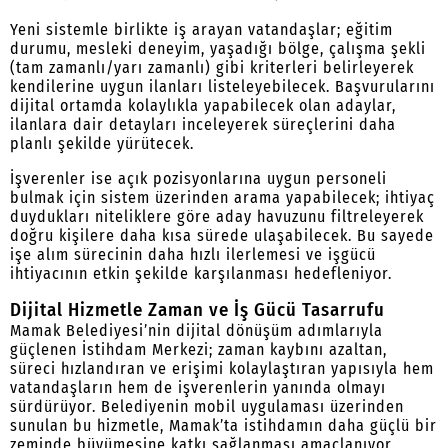
Yeni sistemle birlikte iş arayan vatandaşlar; eğitim
durumu, mesleki deneyim, yaşadığı bölge, çalışma şekli
(tam zamanlı/yarı zamanlı) gibi kriterleri belirleyerek
kendilerine uygun ilanları listeleyebilecek. Başvurularını
dijital ortamda kolaylıkla yapabilecek olan adaylar,
ilanlara dair detayları inceleyerek süreçlerini daha
planlı şekilde yürütecek.
İşverenler ise açık pozisyonlarına uygun personeli
bulmak için sistem üzerinden arama yapabilecek; ihtiyaç
duydukları niteliklere göre aday havuzunu filtreleyerek
doğru kişilere daha kısa sürede ulaşabilecek. Bu sayede
işe alım sürecinin daha hızlı ilerlemesi ve işgücü
ihtiyacının etkin şekilde karşılanması hedefleniyor.
Dijital Hizmetle Zaman ve İş Gücü Tasarrufu
Mamak Belediyesi’nin dijital dönüşüm adımlarıyla
güçlenen İstihdam Merkezi; zaman kaybını azaltan,
süreci hızlandıran ve erişimi kolaylaştıran yapısıyla hem
vatandaşların hem de işverenlerin yanında olmayı
sürdürüyor. Belediyenin mobil uygulaması üzerinden
sunulan bu hizmetle, Mamak’ta istihdamın daha güçlü bir
zeminde büyümesine katkı sağlanması amaçlanıyor.