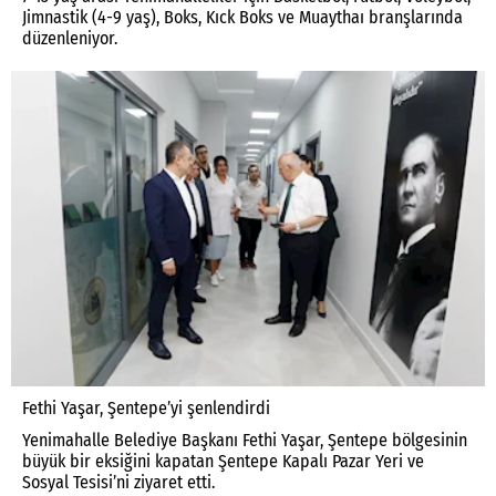
Jimnastik (4-9 yaş), Boks, Kıck Boks ve Muaythaı branşlarında
düzenleniyor.
Fethi Yaşar, Şentepe’yi şenlendirdi
Yenimahalle Belediye Başkanı Fethi Yaşar, Şentepe bölgesinin
büyük bir eksiğini kapatan Şentepe Kapalı Pazar Yeri ve
Sosyal Tesisi’ni ziyaret etti.