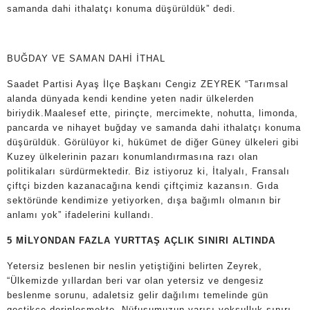
samanda dahi ithalatçı konuma düşürüldük” dedi.
BUĞDAY VE SAMAN DAHİ İTHAL
Saadet Partisi Ayaş İlçe Başkanı Cengiz ZEYREK “Tarımsal
alanda dünyada kendi kendine yeten nadir ülkelerden
biriydik.Maalesef ette, pirinçte, mercimekte, nohutta, limonda,
pancarda ve nihayet buğday ve samanda dahi ithalatçı konuma
düşürüldük. Görülüyor ki, hükümet de diğer Güney ülkeleri gibi
Kuzey ülkelerinin pazarı konumlandırmasına razı olan
politikaları sürdürmektedir. Biz istiyoruz ki, İtalyalı, Fransalı
çiftçi bizden kazanacağına kendi çiftçimiz kazansın. Gıda
sektöründe kendimize yetiyorken, dışa bağımlı olmanın bir
anlamı yok” ifadelerini kullandı.
5 MİLYONDAN FAZLA YURTTAŞ AÇLIK SINIRI ALTINDA
Yetersiz beslenen bir neslin yetiştiğini belirten Zeyrek,
“Ülkemizde yıllardan beri var olan yetersiz ve dengesiz
beslenme sorunu, adaletsiz gelir dağılımı temelinde gün