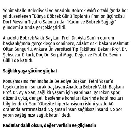
Yenimahalle Belediyesi ve Anadolu Böbrek Vakfı ortaklığında her
yıl düzenlenen “Dünya Böbrek Günü Toplantısı”nın on üçüncüsü
Dört Mevsim Tiyatro Salonu´nda, “Kadın ve Böbrek Sağlığı”
gündemi altında gerçekleştirildi.
Anadolu Böbrek Vakfı Başkanı Prof. Dr. Ayla San´ın oturum
başkanlığında gerçekleşen seminere, Adalet eski bakanı Mahmut
Oltan Sungurlu, Ankara Üniversitesi Tıp Fakültesi Dekanı Prof. Dr.
Şehsuvar Ertürk, Doç Dr. Serpil Müge Değer ve Prof. Dr. Sevim
Güllü de katıldı.
Sağlıklı yaşa gücüne güç kat
Konuşmasına Yenimahalle Belediye Başkanı Fethi Yaşar´a
teşekkürlerini sunarak başlayan Anadolu Böbrek Vakfı Başkanı
Prof. Dr. Ayla San, sağlıklı yaşam için yapılması gereken spor,
düzenli uyku, dengeli beslenme konuları üzerinde katılımcıları
bilgilendirdi. San “Obezite hipertansiyon riskini yüzde 40
oranında arttırmaktadır. Şişman insan sağlıksız insandır. Spor
yapın sağlığınıza sağlık katın” dedi.
Kadınlar dahil olsun, değer verilsin ve güçlensin