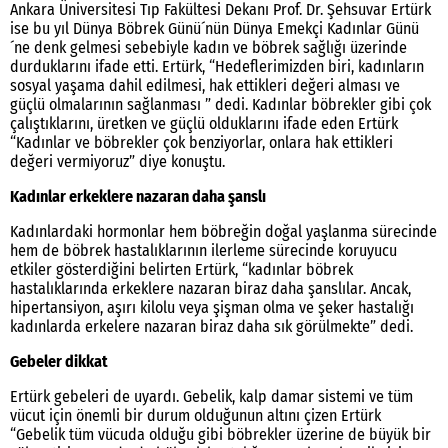
Ankara Üniversitesi Tıp Fakültesi Dekanı Prof. Dr. Şehsuvar Ertürk
ise bu yıl Dünya Böbrek Günü´nün Dünya Emekçi Kadınlar Günü
´ne denk gelmesi sebebiyle kadın ve böbrek sağlığı üzerinde
durduklarını ifade etti. Ertürk, “Hedeflerimizden biri, kadınların
sosyal yaşama dahil edilmesi, hak ettikleri değeri alması ve
güçlü olmalarının sağlanması ” dedi. Kadınlar böbrekler gibi çok
çalıştıklarını, üretken ve güçlü olduklarını ifade eden Ertürk
“Kadınlar ve böbrekler çok benziyorlar, onlara hak ettikleri
değeri vermiyoruz” diye konuştu.
Kadınlar erkeklere nazaran daha şanslı
Kadınlardaki hormonlar hem böbreğin doğal yaşlanma sürecinde
hem de böbrek hastalıklarının ilerleme sürecinde koruyucu
etkiler gösterdiğini belirten Ertürk, “kadınlar böbrek
hastalıklarında erkeklere nazaran biraz daha şanslılar. Ancak,
hipertansiyon, aşırı kilolu veya şişman olma ve şeker hastalığı
kadınlarda erkelere nazaran biraz daha sık görülmekte” dedi.
Gebeler dikkat
Ertürk gebeleri de uyardı. Gebelik, kalp damar sistemi ve tüm
vücut için önemli bir durum olduğunun altını çizen Ertürk
“Gebelik tüm vücuda olduğu gibi böbrekler üzerine de büyük bir