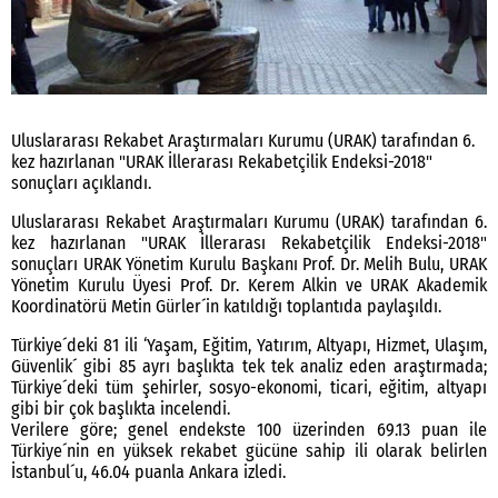
Uluslararası Rekabet Araştırmaları Kurumu (URAK) tarafından 6.
kez hazırlanan "URAK İllerarası Rekabetçilik Endeksi-2018"
sonuçları açıklandı.
Uluslararası Rekabet Araştırmaları Kurumu (URAK) tarafından 6.
kez hazırlanan "URAK İllerarası Rekabetçilik Endeksi-2018"
sonuçları URAK Yönetim Kurulu Başkanı Prof. Dr. Melih Bulu, URAK
Yönetim Kurulu Üyesi Prof. Dr. Kerem Alkin ve URAK Akademik
Koordinatörü Metin Gürler´in katıldığı toplantıda paylaşıldı.
Türkiye´deki 81 ili ‘Yaşam, Eğitim, Yatırım, Altyapı, Hizmet, Ulaşım,
Güvenlik´ gibi 85 ayrı başlıkta tek tek analiz eden araştırmada;
Türkiye´deki tüm şehirler, sosyo-ekonomi, ticari, eğitim, altyapı
gibi bir çok başlıkta incelendi.
Verilere göre; genel endekste 100 üzerinden 69.13 puan ile
Türkiye´nin en yüksek rekabet gücüne sahip ili olarak belirlen
İstanbul´u, 46.04 puanla Ankara izledi.