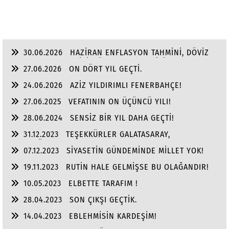
30.06.2026
HAZİRAN ENFLASYON TAHMİNİ, DÖVİZ
VE ALTINDA YILIN, İKİNCİ YARI BEKLENTİSİ!
27.06.2026
ON DÖRT YIL GEÇTİ.
24.06.2026
AZİZ YILDIRIMLI FENERBAHÇE!
27.06.2025
VEFATININ ON ÜÇÜNCÜ YILI!
28.06.2024
SENSİZ BİR YIL DAHA GEÇTİ!
31.12.2023
TEŞEKKÜRLER GALATASARAY,
TEŞEKKÜRLER FENER BAHÇE!
07.12.2023
SİYASETİN GÜNDEMİNDE MİLLET YOK!
19.11.2023
RUTİN HALE GELMİŞSE BU OLAĞANDIR!
10.05.2023
ELBETTE TARAFIM !
28.04.2023
SON ÇIKŞI GEÇTİK.
14.04.2023
EBLEHMİSİN KARDEŞİM!