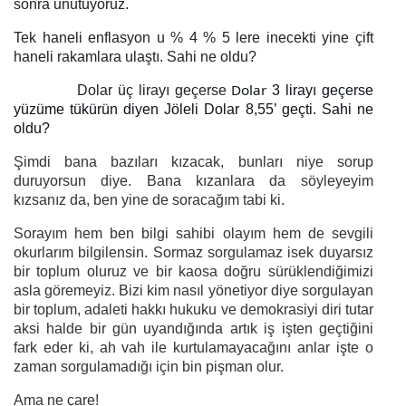
sonra unutuyoruz.
Tek haneli enflasyon u % 4 % 5 lere inecekti yine çift
haneli rakamlara ulaştı. Sahi ne oldu?
Dolar
Dolar üç lirayı geçerse
3 lirayı geçerse
yüzüme tükürün diyen Jöleli Dolar 8,55’ geçti. Sahi ne
oldu?
Şimdi bana bazıları kızacak, bunları niye sorup
duruyorsun diye. Bana kızanlara da söyleyeyim
kızsanız da, ben yine de soracağım tabi ki.
Sorayım hem ben bilgi sahibi olayım hem de sevgili
okurlarım bilgilensin. Sormaz sorgulamaz isek duyarsız
bir toplum oluruz ve bir kaosa doğru sürüklendiğimizi
asla göremeyiz. Bizi kim nasıl yönetiyor diye sorgulayan
bir toplum, adaleti hakkı hukuku ve demokrasiyi diri tutar
aksi halde bir gün uyandığında artık iş işten geçtiğini
fark eder ki, ah vah ile kurtulamayacağını anlar işte o
zaman sorgulamadığı için bin pişman olur.
Ama ne çare!