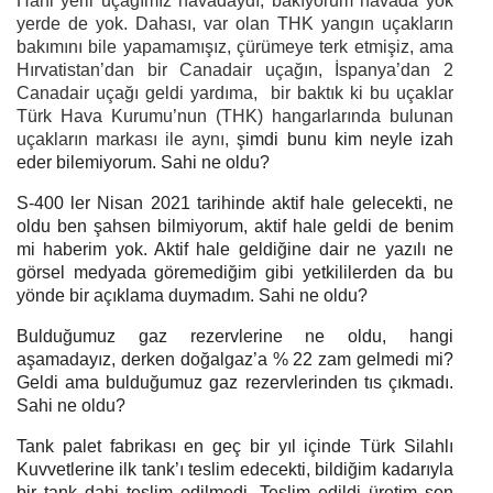
Hani yerli uçağımız havadaydı, bakıyorum havada yok
yerde de yok. Dahası, var olan THK yangın uçakların
bakımını bile yapamamışız, çürümeye terk etmişiz, ama
Hırvatistan’dan bir Canadair uçağın, İspanya’dan 2
Canadair uçağı geldi yardıma, bir baktık ki bu uçaklar
Türk Hava Kurumu’nun (THK) hangarlarında bulunan
uçakların markası ile aynı,
şimdi bunu kim neyle izah
eder bilemiyorum. Sahi ne oldu?
S-400 ler Nisan 2021 tarihinde aktif hale gelecekti, ne
oldu ben şahsen bilmiyorum, aktif hale geldi de benim
mi haberim yok. Aktif hale geldiğine dair ne yazılı ne
görsel medyada göremediğim gibi yetkililerden da bu
yönde bir açıklama duymadım. Sahi ne oldu?
Bulduğumuz gaz rezervlerine ne oldu, hangi
aşamadayız, derken doğalgaz’a % 22 zam gelmedi mi?
Geldi ama bulduğumuz gaz rezervlerinden tıs çıkmadı.
Sahi ne oldu?
Tank palet fabrikası en geç bir yıl içinde Türk Silahlı
Kuvvetlerine ilk tank’ı teslim edecekti, bildiğim kadarıyla
bir tank dahi teslim edilmedi. Teslim edildi üretim son