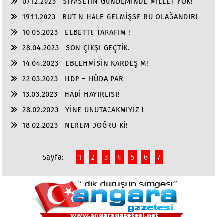
07.12.2023
SİYASETİN GÜNDEMİNDE MİLLET YOK!
19.11.2023
RUTİN HALE GELMİŞSE BU OLAĞANDIR!
10.05.2023
ELBETTE TARAFIM !
28.04.2023
SON ÇIKŞI GEÇTİK.
14.04.2023
EBLEHMİSİN KARDEŞİM!
22.03.2023
HDP – HÜDA PAR
13.03.2023
HADİ HAYIRLISI!
28.02.2023
YİNE UNUTACAKMIYIZ !
18.02.2023
NEREM DOĞRU Kİ!
Sayfa:
1
2
3
4
5
6
7