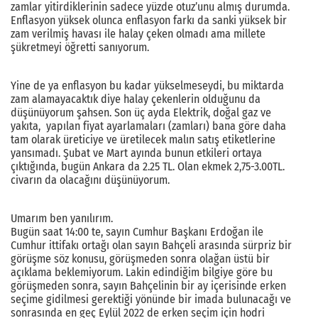
zamlar yitirdiklerinin sadece yüzde otuz’unu almış durumda.
Enflasyon yüksek olunca enflasyon farkı da sanki yüksek bir
zam verilmiş havası ile halay çeken olmadı ama millete
şükretmeyi öğretti sanıyorum.
Yine de ya enflasyon bu kadar yükselmeseydi, bu miktarda
zam alamayacaktık diye halay çekenlerin olduğunu da
düşünüyorum şahsen. Son üç ayda Elektrik, doğal gaz ve
yakıta, yapılan fiyat ayarlamaları (zamları) bana göre daha
tam olarak üreticiye ve üretilecek malın satış etiketlerine
yansımadı. Şubat ve Mart ayında bunun etkileri ortaya
çıktığında, bugün Ankara da 2.25 TL. Olan ekmek 2,75-3.00TL.
civarın da olacağını düşünüyorum.
Umarım ben yanılırım.
Bugün saat 14:00 te, sayın Cumhur Başkanı Erdoğan ile
Cumhur ittifakı ortağı olan sayın Bahçeli arasında sürpriz bir
görüşme söz konusu, görüşmeden sonra olağan üstü bir
açıklama beklemiyorum. Lakin edindiğim bilgiye göre bu
görüşmeden sonra, sayın Bahçelinin bir ay içerisinde erken
seçime gidilmesi gerektiği yönünde bir imada bulunacağı ve
sonrasında en geç Eylül 2022 de erken seçim için hodri