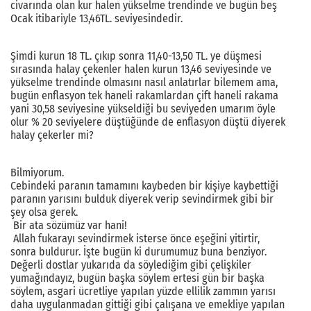
civarında olan kur halen yükselme trendinde ve bugün beş
Ocak itibariyle 13,46TL. seviyesindedir.
Şimdi kurun 18 TL. çıkıp sonra 11,40-13,50 TL. ye düşmesi
sırasında halay çekenler halen kurun 13,46 seviyesinde ve
yükselme trendinde olmasını nasıl anlatırlar bilemem ama,
bugün enflasyon tek haneli rakamlardan çift haneli rakama
yani 30,58 seviyesine yükseldiği bu seviyeden umarım öyle
olur % 20 seviyelere düştüğünde de enflasyon düştü diyerek
halay çekerler mi?
Bilmiyorum.
Cebindeki paranın tamamını kaybeden bir kişiye kaybettiği
paranın yarısını bulduk diyerek verip sevindirmek gibi bir
şey olsa gerek.
Bir ata sözümüz var hani!
Allah fukarayı sevindirmek isterse önce eşeğini yitirtir,
sonra buldurur. İşte bugün ki durumumuz buna benziyor.
Değerli dostlar yukarıda da söylediğim gibi çelişkiler
yumağındayız, bugün başka söylem ertesi gün bir başka
söylem, asgari ücretliye yapılan yüzde ellilik zammın yarısı
daha uygulanmadan gittiği gibi çalışana ve emekliye yapılan