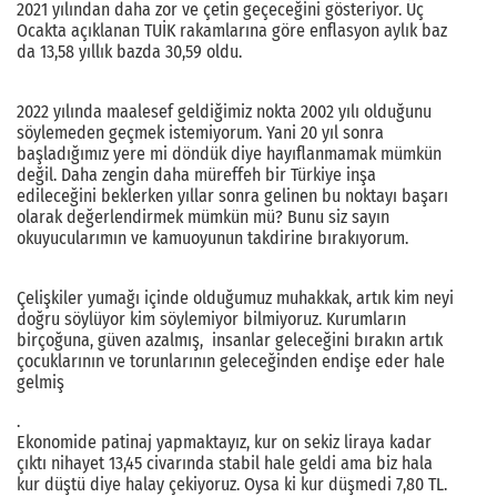
2021 yılından daha zor ve çetin geçeceğini gösteriyor. Üç
Ocakta açıklanan TUİK rakamlarına göre enflasyon aylık baz
da 13,58 yıllık bazda 30,59 oldu.
2022 yılında maalesef geldiğimiz nokta 2002 yılı olduğunu
söylemeden geçmek istemiyorum. Yani 20 yıl sonra
başladığımız yere mi döndük diye hayıflanmamak mümkün
değil. Daha zengin daha müreffeh bir Türkiye inşa
edileceğini beklerken yıllar sonra gelinen bu noktayı başarı
olarak değerlendirmek mümkün mü? Bunu siz sayın
okuyucularımın ve kamuoyunun takdirine bırakıyorum.
Çelişkiler yumağı içinde olduğumuz muhakkak, artık kim neyi
doğru söylüyor kim söylemiyor bilmiyoruz. Kurumların
birçoğuna, güven azalmış, insanlar geleceğini bırakın artık
çocuklarının ve torunlarının geleceğinden endişe eder hale
gelmiş
.
Ekonomide patinaj yapmaktayız, kur on sekiz liraya kadar
çıktı nihayet 13,45 civarında stabil hale geldi ama biz hala
kur düştü diye halay çekiyoruz. Oysa ki kur düşmedi 7,80 TL.