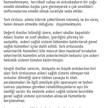
hazmedemeyen, tecrübeli subay ve astsubayların bir çoğu
emekli olmaktan başka çare görmeyerek o çok sevdikleri
üniformalarına emekli olmak suretiyle veda ettiler.
Türk Ordusu adeta bilerek çökertilmek istenmiş ve bu süreç
halen devam etmekte olduğunu düşünmekteyim.
Değerli dostlar bilindiği üzere, askeri okullar kapatıldı!
Askeri liseler ve sınıf okulları, işlerliğini yitirmiş bir
vaziyette, askeri sağlık sistemi kökünden kaldırılarak genel
sağlık hizmetleri içine dahil edildi. Türk ordusunda
veterinerlik hizmetleri bile mevcut iken maalesef bırakalım
veterinerlik hizmetini artık askerlerimizin tedavisi için askeri
hekimlik sistemi tümden kaldırılmıştır.
Sevgili dostlar sanırım, Dünyada en büyük ordulardan biri
olan Türk Ordusunun askeri sağlık sistemi olmayan tek
ordudur. Bilindiği üzere tıbben savaşta ki silah
yaralanmaları ile ilgili ameliyat gibi operasyon ve tedavi
sonrası yapılması gereken rehabilitasyonların ayrı bir
özelliği vardır. Bu nedenle askeri sağlık sistemi kesinlikle
genel sağlık sistemi içerisinden alınacak hizmetlerle
karşılanamaz.