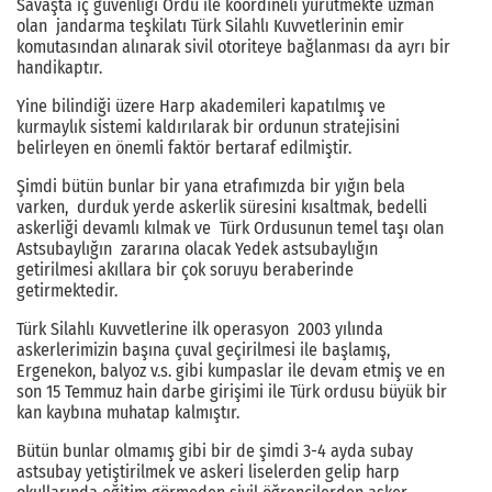
Savaşta iç güvenliği Ordu ile koordineli yürütmekte uzman
olan jandarma teşkilatı Türk Silahlı Kuvvetlerinin emir
komutasından alınarak sivil otoriteye bağlanması da ayrı bir
handikaptır.
Yine bilindiği üzere Harp akademileri kapatılmış ve
kurmaylık sistemi kaldırılarak bir ordunun stratejisini
belirleyen en önemli faktör bertaraf edilmiştir.
Şimdi bütün bunlar bir yana etrafımızda bir yığın bela
varken, durduk yerde askerlik süresini kısaltmak, bedelli
askerliği devamlı kılmak ve Türk Ordusunun temel taşı olan
Astsubaylığın zararına olacak Yedek astsubaylığın
getirilmesi akıllara bir çok soruyu beraberinde
getirmektedir.
Türk Silahlı Kuvvetlerine ilk operasyon 2003 yılında
askerlerimizin başına çuval geçirilmesi ile başlamış,
Ergenekon, balyoz v.s. gibi kumpaslar ile devam etmiş ve en
son 15 Temmuz hain darbe girişimi ile Türk ordusu büyük bir
kan kaybına muhatap kalmıştır.
Bütün bunlar olmamış gibi bir de şimdi 3-4 ayda subay
astsubay yetiştirilmek ve askeri liselerden gelip harp