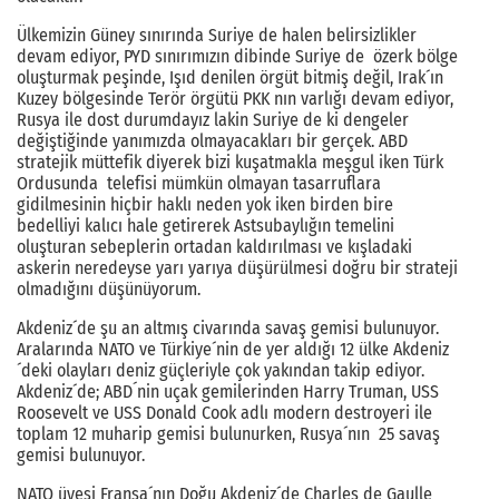
Ülkemizin Güney sınırında Suriye de halen belirsizlikler
devam ediyor, PYD sınırımızın dibinde Suriye de özerk bölge
oluşturmak peşinde, Işıd denilen örgüt bitmiş değil, Irak´ın
Kuzey bölgesinde Terör örgütü PKK nın varlığı devam ediyor,
Rusya ile dost durumdayız lakin Suriye de ki dengeler
değiştiğinde yanımızda olmayacakları bir gerçek. ABD
stratejik müttefik diyerek bizi kuşatmakla meşgul iken Türk
Ordusunda telefisi mümkün olmayan tasarruflara
gidilmesinin hiçbir haklı neden yok iken birden bire
bedelliyi kalıcı hale getirerek Astsubaylığın temelini
oluşturan sebeplerin ortadan kaldırılması ve kışladaki
askerin neredeyse yarı yarıya düşürülmesi doğru bir strateji
olmadığını düşünüyorum.
Akdeniz´de şu an altmış civarında savaş gemisi bulunuyor.
Aralarında NATO ve Türkiye´nin de yer aldığı 12 ülke Akdeniz
´deki olayları deniz güçleriyle çok yakından takip ediyor.
Akdeniz´de; ABD´nin uçak gemilerinden Harry Truman, USS
Roosevelt ve USS Donald Cook adlı modern destroyeri ile
toplam 12 muharip gemisi bulunurken, Rusya´nın 25 savaş
gemisi bulunuyor.
NATO üyesi Fransa´nın Doğu Akdeniz´de Charles de Gaulle