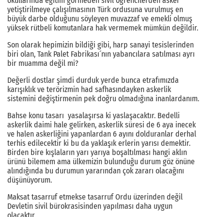
okullarında eğitim görmeden sivil öğrencilerden asker
yetiştirilmeye çalışılmasının Türk ordusuna vurulmuş en
büyük darbe olduğunu söyleyen muvazzaf ve emekli olmuş
yüksek rütbeli komutanlara hak vermemek mümkün değildir.
Son olarak hepimizin bildiği gibi, harp sanayi tesislerinden
biri olan, Tank Palet Fabrikası´nın yabancılara satılması ayrı
bir muamma değil mi?
Değerli dostlar şimdi durduk yerde bunca etrafımızda
karışıklık ve terörizmin had safhasındayken askerlik
sistemini değiştirmenin pek doğru olmadığına inanlardanım.
Bahse konu tasarı yasalaşırsa ki yaslaşacaktır. Bedelli
askerlik daimi hale gelirken, askerlik süresi de 6 aya inecek
ve halen askerliğini yapanlardan 6 ayını dolduranlar derhal
terhis edilecektir ki bu da yaklaşık erlerin yarısı demektir.
Birden bire kışlaların yarı yarıya boşaltılması hangi aklın
ürünü bilemem ama ülkemizin bulunduğu durum göz önüne
alındığında bu durumun yararından çok zararı olacağını
düşünüyorum.
Maksat tasarruf etmekse tasarruf Ordu üzerinden değil
Devletin sivil bürokrasisinden yapılması daha uygun
olacaktır.