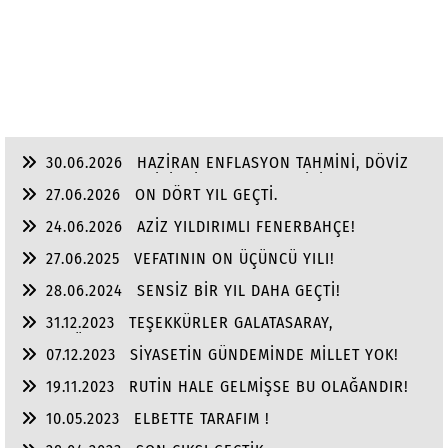
30.06.2026
HAZİRAN ENFLASYON TAHMİNİ, DÖVİZ
VE ALTINDA YILIN, İKİNCİ YARI BEKLENTİSİ!
27.06.2026
ON DÖRT YIL GEÇTİ.
24.06.2026
AZİZ YILDIRIMLI FENERBAHÇE!
27.06.2025
VEFATININ ON ÜÇÜNCÜ YILI!
28.06.2024
SENSİZ BİR YIL DAHA GEÇTİ!
31.12.2023
TEŞEKKÜRLER GALATASARAY,
TEŞEKKÜRLER FENER BAHÇE!
07.12.2023
SİYASETİN GÜNDEMİNDE MİLLET YOK!
19.11.2023
RUTİN HALE GELMİŞSE BU OLAĞANDIR!
10.05.2023
ELBETTE TARAFIM !