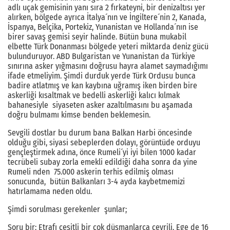
adlı uçak gemisinin yanı sıra 2 fırkateyni, bir denizaltısı yer
alırken, bölgede ayrıca İtalya´nın ve İngiltere´nin 2, Kanada,
İspanya, Belçika, Portekiz, Yunanistan ve Hollanda´nın ise
birer savaş gemisi seyir halinde. Bütün buna mukabil
elbette Türk Donanması bölgede yeteri miktarda deniz gücü
bulunduruyor. ABD Bulgaristan ve Yunanistan da Türkiye
sınırına asker yığmasını doğrusu hayra alamet saymadığımı
ifade etmeliyim. Şimdi durduk yerde Türk Ordusu bunca
badire atlatmış ve kan kaybına uğramış iken birden bire
askerliği kısaltmak ve bedelli askerliği kalıcı kılmak
bahanesiyle siyaseten asker azaltılmasını bu aşamada
doğru bulmamı kimse benden beklemesin.
Sevgili dostlar bu durum bana Balkan Harbi öncesinde
olduğu gibi, siyasi sebeplerden dolayı, görüntüde orduyu
gençleştirmek adına, önce Rumeli´yi iyi bilen 1000 kadar
tecrübeli subay zorla emekli edildiği daha sonra da yine
Rumeli nden 75.000 askerin terhis edilmiş olması
sonucunda, bütün Balkanları 3-4 ayda kaybetmemizi
hatırlamama neden oldu.
Şimdi sorulması gerekenler şunlar;
Soru bir; Etrafı çeşitli bir çok düşmanlarca çevrili, Ege de 16