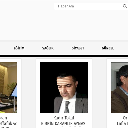
EĞİTİM
SAĞLIK
SİYASET
GÜNCEL
oran
Kadir Tokat
Or
ffaflık ve
KİBRİN KARANLIK AYNASI
Lafla