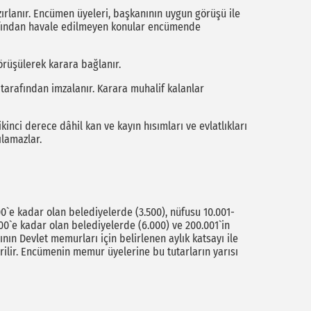
nır. Encümen üyeleri, başkanının uygun görüşü ile
afından havale edilmeyen konular encümende
üşülerek karara bağlanır.
arafından imzalanır. Karara muhalif kalanlar
ci derece dâhil kan ve kayın hısımları ve evlatlıkları
ılamazlar.
`e kadar olan belediyelerde (3.500), nüfusu 10.001-
00`e kadar olan belediyelerde (6.000) ve 200.001`in
nın Devlet memurları için belirlenen aylık katsayı ile
ilir. Encümenin memur üyelerine bu tutarların yarısı