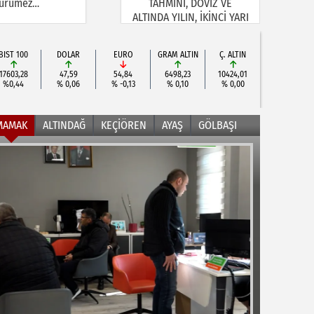
ürümez…
TAHMİNİ, DÖVİZ VE
ALTINDA YILIN, İKİNCİ YARI
BEKLENTİSİ!
BIST 100
DOLAR
EURO
GRAM ALTIN
Ç. ALTIN
17603,28
47,59
54,84
6498,23
10424,01
%0,44
% 0,06
% -0,13
% 0,10
% 0,00
MAMAK
ALTINDAĞ
KEÇİÖREN
AYAŞ
GÖLBAŞI