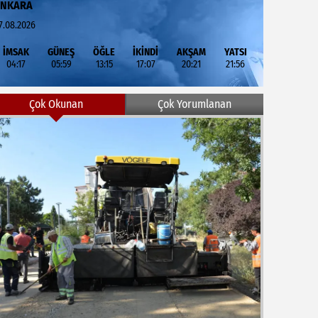
ANKARA
7.08.2026
İMSAK
GÜNEŞ
ÖĞLE
İKİNDİ
AKŞAM
YATSI
04:17
05:59
13:15
17:07
20:21
21:56
Çok Okunan
Çok Yorumlanan