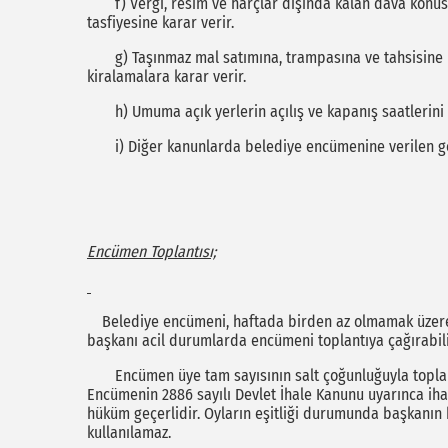
f) Vergi, resim ve harçlar dışında kalan dava konusu
tasfiyesine karar verir.
g) Taşınmaz mal satımına, trampasına ve tahsisine ili
kiralamalara karar verir.
h) Umuma açık yerlerin açılış ve kapanış saatlerini b
i) Diğer kanunlarda belediye encümenine verilen göre
Encümen Toplantısı;
Belediye encümeni, haftada birden az olmamak üzere
başkanı acil durumlarda encümeni toplantıya çağırabili
Encümen üye tam sayısının salt çoğunluğuyla toplanır 
Encümenin 2886 sayılı Devlet İhale Kanunu uyarınca ih
hüküm geçerlidir. Oyların eşitliği durumunda başkanın 
kullanılamaz.