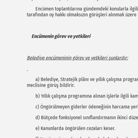
Encümen toplantılarına gündemdeki konularla ilgili ol
tarafından oy hakkı olmaksızın görüşleri alınmak üzere ç
Encümenin görev ve yetkileri
Belediye encümeninin görev ve yetkileri şunlardır:
a) Belediye, Stratejik plânı ve yıllık çalışma program
meclisine görüş bildirir.
b) Yıllık çalışma programına alınan işlerle ilgili kamu
c) Öngörülmeyen giderler ödeneğinin harcama yerler
d) Bütçede fonksiyonel sınıflandırmanın ikinci düzeyl
e) Kanunlarda öngörülen cezaları keser.