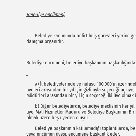
Belediye encümeni;
Belediye kanununda belirtilmiş görevleri yerine ge
danışma organıdır.
Belediye encümeni, belediye başkanının başkanlığında
a) İl belediyelerinde ve nüfusu 100.000`in üzerindeki
üyeleri arasından bir yıl için gizli oyla seçeceği üç üy
Müdürleri arasından bir yıl için seçeceği iki üye olmak 
b) Diğer belediyelerde, belediye meclisinin her yıl ken
üye, Malî Hizmetler Müdürü ve Belediye Başkanının Biri
olmak üzere beş üyeden oluşur.
Belediye başkanının katılamadığı toplantılarda, bel
veya encümen üyesi, encümene başkanlık eder.