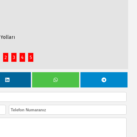
Yolları
2
3
4
5