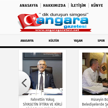
ANASAYFA
HAKKIMIZDA
İLETIŞIM
KÜNYE
ANASAYFA
KÜLTÜR
YAŞAM
SPOR
Fahrettin Yokuş
Hüseyin B
SİYASETİN İFTİRA VE KİRLİ
Belediyelerde Şe