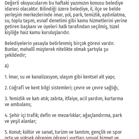
Değerli okuyucularım bu haftaki yazımızın konusu belediye
idaresi olacaktır. Bilindiği üzere belediye, il, ilçe ve belde
yerleşim merkezlerinde imar, yol, park, temizlik, aydınlatma,
su, toplu taşım, esnaf denetimi gibi kamu hizmetlerini yerine
getiren başkanı ve üyeleri halk tarafından seçilmiş, tüzel
kişiliğe haiz kamu kuruluşlarıdır.
Belediyelerin yasayla belirlenmiş birçok görevi vardır.
Bunlar, mahallî müşterek nitelikte olmak şartıyla şu
şekildedir;
A)
1. İmar, su ve kanalizasyon, ulaşım gibi kentsel alt yapı;
2. Coğrafî ve kent bilgi sistemleri; çevre ve çevre sağlığı,
3. Temizlik ve katı atık; zabıta, itfaiye, acil yardım, kurtarma
ve ambulans;
4. Şehir içi trafik; defin ve mezarlıklar; ağaçlandırma, park
ve yeşil alanlar;
5. Konut; kültür ve sanat, turizm ve tanıtım, gençlik ve spor
orta ve yüksek öğrenim öğrenci yurtları sosyal hizmet ve