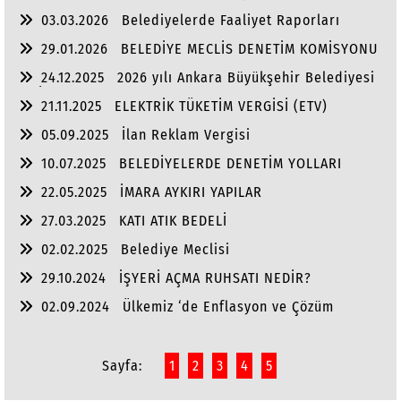
Dengesi
03.03.2026
Belediyelerde Faaliyet Raporları
29.01.2026
BELEDİYE MECLİS DENETİM KOMİSYONU
24.12.2025
2026 yılı Ankara Büyükşehir Belediyesi
ve İlçe Belediye Bütçeleri
21.11.2025
ELEKTRİK TÜKETİM VERGİSİ (ETV)
05.09.2025
İlan Reklam Vergisi
10.07.2025
BELEDİYELERDE DENETİM YOLLARI
22.05.2025
İMARA AYKIRI YAPILAR
27.03.2025
KATI ATIK BEDELİ
02.02.2025
Belediye Meclisi
29.10.2024
İŞYERİ AÇMA RUHSATI NEDİR?
02.09.2024
Ülkemiz ‘de Enflasyon ve Çözüm
Yolları
Sayfa:
1
2
3
4
5