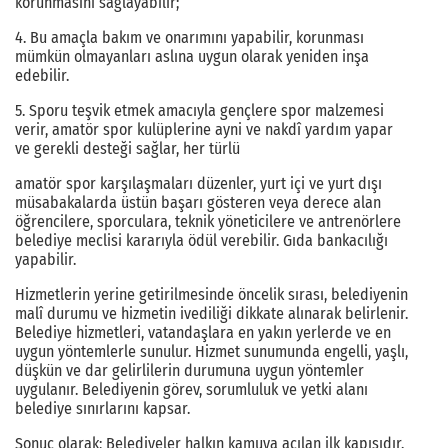
korunmasını sağlayabilir;
4. Bu amaçla bakım ve onarımını yapabilir, korunması
mümkün olmayanları aslına uygun olarak yeniden inşa
edebilir.
5. Sporu teşvik etmek amacıyla gençlere spor malzemesi
verir, amatör spor kulüplerine ayni ve nakdî yardım yapar
ve gerekli desteği sağlar, her türlü
amatör spor karşılaşmaları düzenler, yurt içi ve yurt dışı
müsabakalarda üstün başarı gösteren veya derece alan
öğrencilere, sporculara, teknik yöneticilere ve antrenörlere
belediye meclisi kararıyla ödül verebilir. Gıda bankacılığı
yapabilir.
Hizmetlerin yerine getirilmesinde öncelik sırası, belediyenin
malî durumu ve hizmetin ivediliği dikkate alınarak belirlenir.
Belediye hizmetleri, vatandaşlara en yakın yerlerde ve en
uygun yöntemlerle sunulur. Hizmet sunumunda engelli, yaşlı,
düşkün ve dar gelirlilerin durumuna uygun yöntemler
uygulanır. Belediyenin görev, sorumluluk ve yetki alanı
belediye sınırlarını kapsar.
Sonuç olarak; Belediyeler halkın kamuya açılan ilk kapısıdır.