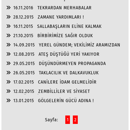
16.11.2016
TEKRARDAN MERHABALAR
28.12.2015
ZAMANE YARDIMLARI !
16.11.2015
SALLABAŞLARIN ELİNE KALMAK
21.10.2015
BİRBİRİMİZE SAĞIR OLDUK
14.09.2015
YEREL GÜNDEM; VEKİLİMİZ ARAMIZDAN
ÇIKSIN
12.08.2015
ATEŞ DÜŞTÜĞÜ YERİ YAKIYOR
29.05.2015
DÜŞÜNDÜRMEYEN PROPAGANDA
26.05.2015
TAKLACILIK VE DALKAVUKLUK
17.02.2015
CANİLERE İDAM GELMELİDİR
12.02.2015
ZEMBİLLİLER VE SİYASET
GLADYATÖRLERİ
13.01.2015
GÖLGELERİN GÜCÜ ADINA !
Sayfa:
1
2