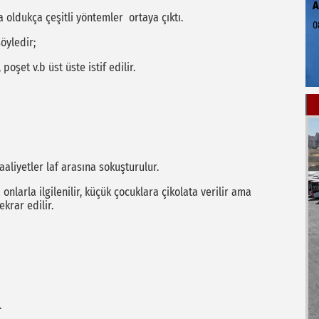
oldukça çeşitli yöntemler ortaya çıktı.
0
öyledir;
şet v.b üst üste istif edilir.
liyetler laf arasına sokuşturulur.
 onlarla ilgilenilir, küçük çocuklara çikolata verilir ama
krar edilir.
.