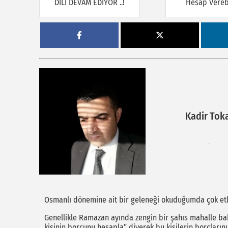
DİLİ DEVAM EDİYOR ..!
Hesap Verebi
Kadir Tok
Osmanlı dönemine ait bir geleneği okuduğumda çok etk
Genellikle Ramazan ayında zengin bir şahıs mahalle bak
kişinin borcunu hesapla” diyerek bu kişilerin borçların