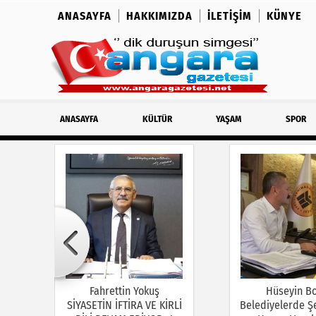
ANASAYFA
HAKKIMIZDA
İLETIŞIM
KÜNYE
ANASAYFA
KÜLTÜR
YAŞAM
SPOR
Fahrettin Yokuş
Hüseyin B
SİYASETİN İFTİRA VE KİRLİ
Belediyelerde Şe