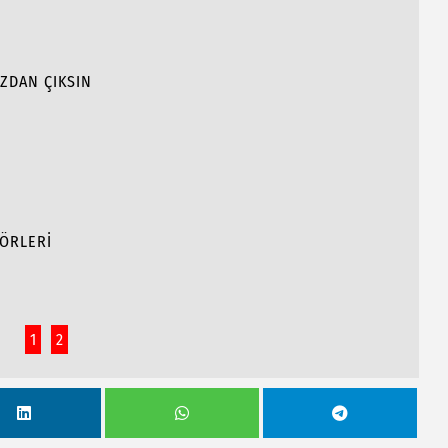
IZDAN ÇIKSIN
TÖRLERİ
1
2