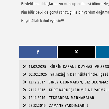
Böylelikle muhtaçlarımızın mahcup edilmesi ölümsüzleşt
Kim bilir belki de gönül rahatlığı ile bir yardım dağıtma
Haydi Allah kabul eylesin!!!
11.02.2025
KİBRİN KARANLIK AYNASI VE SES
02.02.2025
Yalnızlığın Derinliklerinde: İçse
12.12.2017
BİREY OLUNMADAN, BİZ OLUNMAZ
21.12.2016
KÜRT KARDEŞLERİMİZ NE YAPMALI
16.11.2016
TEKRARDAN MERHABALAR
28.12.2015
ZAMANE YARDIMLARI !