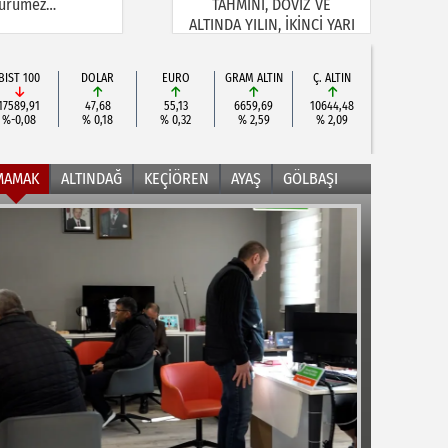
ürümez…
TAHMİNİ, DÖVİZ VE
ALTINDA YILIN, İKİNCİ YARI
BEKLENTİSİ!
BIST 100
DOLAR
EURO
GRAM ALTIN
Ç. ALTIN
17589,91
47,68
55,13
6659,69
10644,48
%-0,08
% 0,18
% 0,32
% 2,59
% 2,09
MAMAK
ALTINDAĞ
KEÇİÖREN
AYAŞ
GÖLBAŞI