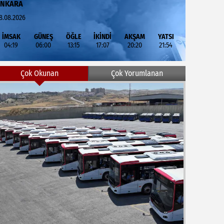
ANKARA
8.08.2026
İMSAK
GÜNEŞ
ÖĞLE
İKİNDİ
AKŞAM
YATSI
04:19
06:00
13:15
17:07
20:20
21:54
Çok Okunan
Çok Yorumlanan