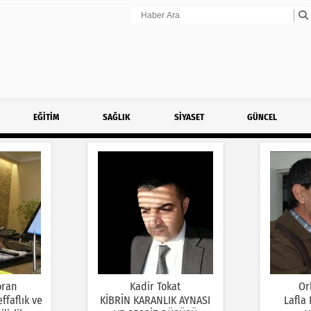
EĞİTİM
SAĞLIK
SİYASET
GÜNCEL
oran
Kadir Tokat
Or
ffaflık ve
KİBRİN KARANLIK AYNASI
Lafla