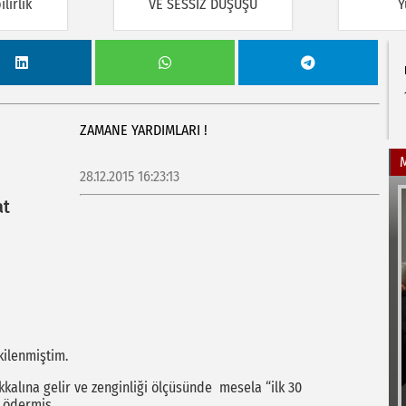
lirlik
VE SESSİZ DÜŞÜŞÜ
Y
ZAMANE YARDIMLARI !
28.12.2015 16:23:13
at
ilenmiştim.
kalına gelir ve zenginliği ölçüsünde mesela “ilk 30
ı ödermiş.