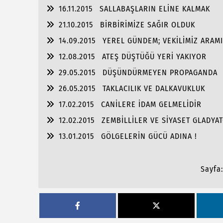
16.11.2015
SALLABAŞLARIN ELİNE KALMAK
21.10.2015
BİRBİRİMİZE SAĞIR OLDUK
14.09.2015
YEREL GÜNDEM; VEKİLİMİZ ARAM
12.08.2015
ATEŞ DÜŞTÜĞÜ YERİ YAKIYOR
29.05.2015
DÜŞÜNDÜRMEYEN PROPAGANDA
26.05.2015
TAKLACILIK VE DALKAVUKLUK
17.02.2015
CANİLERE İDAM GELMELİDİR
12.02.2015
ZEMBİLLİLER VE SİYASET GLADYA
13.01.2015
GÖLGELERİN GÜCÜ ADINA !
Sayfa: