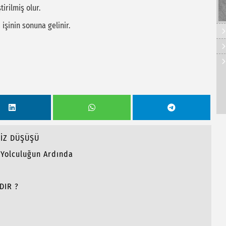
irilmiş olur.
 işinin sonuna gelinir.
SİZ DÜŞÜŞÜ
l Yolculuğun Ardında
DIR ?