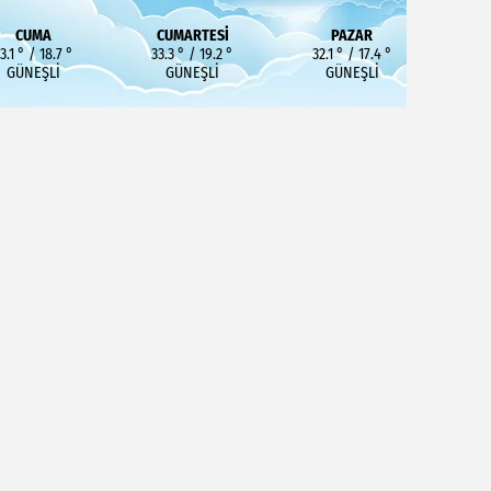
CUMA
CUMARTESI
PAZAR
3.1 ° / 18.7 °
33.3 ° / 19.2 °
32.1 ° / 17.4 °
GÜNEŞLI
GÜNEŞLI
GÜNEŞLI