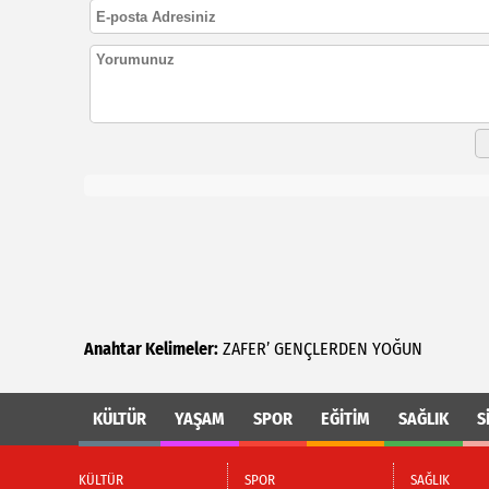
Anahtar Kelimeler:
ZAFER’
GENÇLERDEN
YOĞUN
KÜLTÜR
YAŞAM
SPOR
EĞİTİM
SAĞLIK
S
KÜLTÜR
SPOR
SAĞLIK